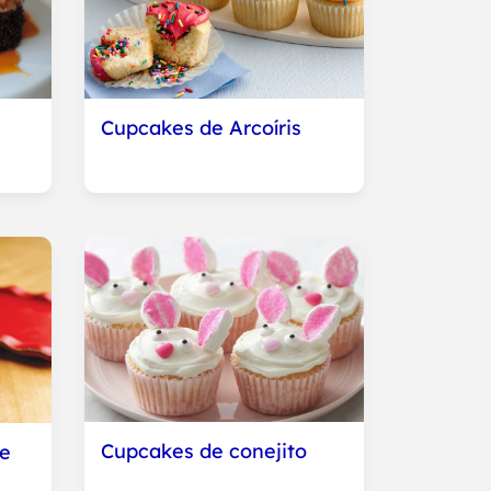
Cupcakes de Arcoíris
Cupcakes de conejito
te