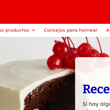
os productos
Consejos para hornear
A
Rece
Si hay alg