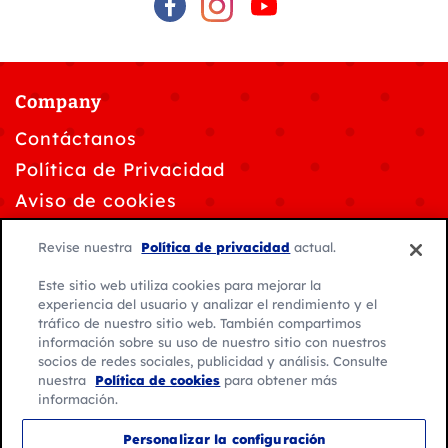
Company
Contáctanos
Política de Privacidad
Aviso de cookies
Solicitudes de privacidad de datos
Revise nuestra
Política de privacidad
actual.
Personalizar la configuración de cookies
Este sitio web utiliza cookies para mejorar la
Condiciones de Uso
experiencia del usuario y analizar el rendimiento y el
tráfico de nuestro sitio web. También compartimos
información sobre su uso de nuestro sitio con nuestros
socios de redes sociales, publicidad y análisis. Consulte
nuestra
Política de cookies
para obtener más
información.
© 2026 General Mills. Todos los derechos reservados.
Personalizar la configuración