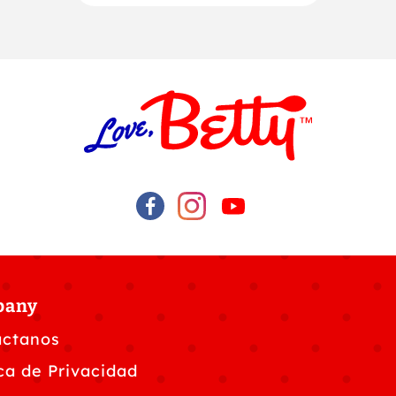
pany
áctanos
ica de Privacidad