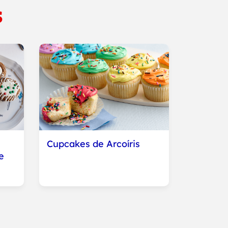
s
Cupcakes de Arcoíris
e