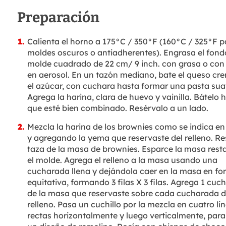
Preparación
Calienta el horno a 175°C / 350°F (160°C / 325°F p
moldes oscuros o antiadherentes). Engrasa el fond
molde cuadrado de 22 cm/ 9 inch. con grasa o con 
en aerosol. En un tazón mediano, bate el queso cr
el azúcar, con cuchara hasta formar una pasta sua
Agrega la harina, clara de huevo y vainilla. Bátelo 
que esté bien combinado. Resérvalo a un lado.
Mezcla la harina de los brownies como se indica en 
y agregando la yema que reservaste del relleno. R
taza de la masa de brownies. Esparce la masa rest
el molde. Agrega el relleno a la masa usando una
cucharada llena y dejándola caer en la masa en f
equitativa, formando 3 filas X 3 filas. Agrega 1 cu
de la masa que reservaste sobre cada cucharada d
relleno. Pasa un cuchillo por la mezcla en cuatro lí
rectas horizontalmente y luego verticalmente, par