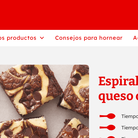
os productos
Consejos para hornear
A
Espira
queso
Tiempo
Tiempo