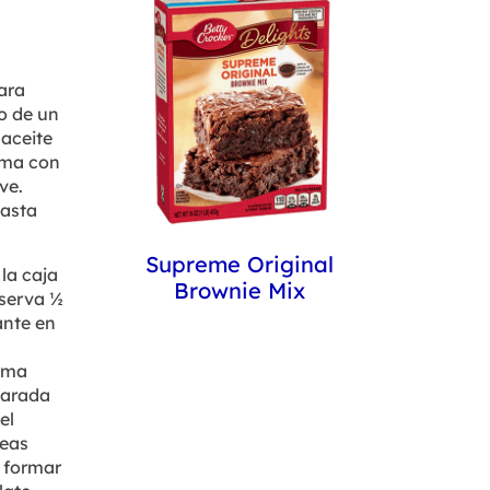
ara
o de un
aceite
ema con
ve.
hasta
Supreme Original
la caja
Brownie Mix
eserva ½
ante en
orma
charada
el
neas
a formar