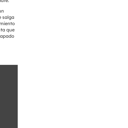
late.
un
te salga
iamiento
sta que
 tapado