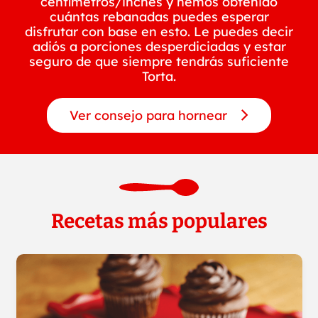
centímetros/inches y hemos obtenido
cuántas rebanadas puedes esperar
disfrutar con base en esto. Le puedes decir
adiós a porciones desperdiciadas y estar
seguro de que siempre tendrás suficiente
Torta.
Ver consejo para hornear
Recetas más populares