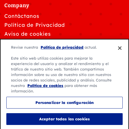
Company
Contáctanos
Política de Privacidad
Aviso de cookies
Solicitudes de privacidad de datos
Revise nuestra
Política de privacidad
actual.
Personalizar la configuración de cookies
Este sitio web utiliza cookies para mejorar la
Condiciones de Uso
experiencia del usuario y analizar el rendimiento y el
tráfico de nuestro sitio web. También compartimos
información sobre su uso de nuestro sitio con nuestros
socios de redes sociales, publicidad y análisis. Consulte
nuestra
Política de cookies
para obtener más
información.
© 2026 General Mills. Todos los derechos reservados.
Personalizar la configuración
Ubicación:
América Latina
Español
Aceptar todas las cookies