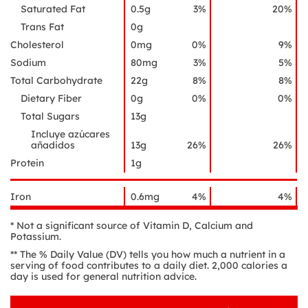
Saturated Fat
0.5g
3%
20%
Trans Fat
0g
Cholesterol
0mg
0%
9%
Sodium
80mg
3%
5%
Total Carbohydrate
22g
8%
8%
Dietary Fiber
0g
0%
0%
Total Sugars
13g
Incluye azúcares
añadidos
13g
26%
26%
Protein
1g
Iron
0.6mg
4%
4%
* Not a significant source of Vitamin D, Calcium and
Potassium.
** The % Daily Value (DV) tells you how much a nutrient in a
serving of food contributes to a daily diet. 2,000 calories a
day is used for general nutrition advice.