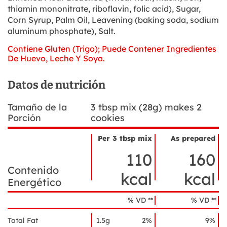
thiamin mononitrate, riboflavin, folic acid), Sugar,
Corn Syrup, Palm Oil, Leavening (baking soda, sodium
aluminum phosphate), Salt.
Contiene Gluten (Trigo); Puede Contener Ingredientes
De Huevo, Leche Y Soya.
Datos de nutrición
Tamaño de la
3 tbsp mix (28g) makes 2
Porción
cookies
Per 3 tbsp mix
As prepared
Nombre
Datos
del
110
160
de
ingrediente
nutrición
Contenido
kcal
kcal
Energético
% VD **
% VD **
Total Fat
1.5g
2%
9%