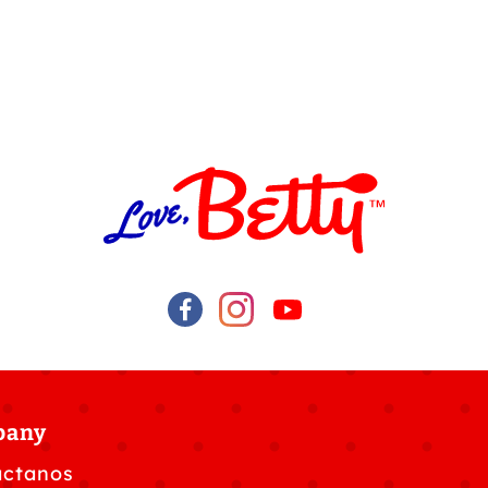
pany
áctanos