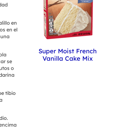
idad
lillo en
os en el
 una
Super Moist French
ola
Vanilla Cake Mix
ar se
utos o
darina
e tibio
la
dio.
 encima