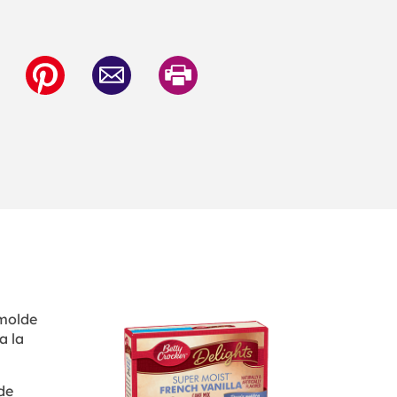
 molde
a la
de