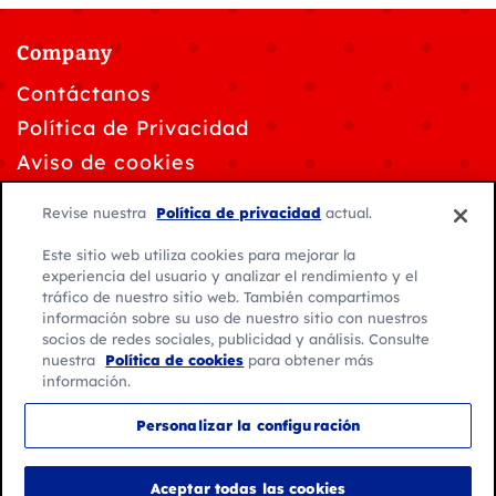
Company
Contáctanos
Política de Privacidad
Aviso de cookies
Solicitudes de privacidad de datos
Revise nuestra
Política de privacidad
actual.
Personalizar la configuración de cookies
Este sitio web utiliza cookies para mejorar la
Condiciones de Uso
experiencia del usuario y analizar el rendimiento y el
tráfico de nuestro sitio web. También compartimos
información sobre su uso de nuestro sitio con nuestros
socios de redes sociales, publicidad y análisis. Consulte
nuestra
Política de cookies
para obtener más
información.
© 2026 General Mills. Todos los derechos reservados.
Personalizar la configuración
Ubicación:
América Latina
Español
Aceptar todas las cookies