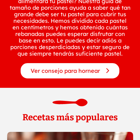
alimentará tu pastel? Nuestra guía de
tamaño de porciones ayuda a saber qué tan
grande debe ser tu pastel para cubrir tus
necesidades. Hemos dividido cada pastel
en centímetros y hemos obtenido cuántas
rebanadas puedes esperar disfrutar con
base en esto. Le puedes decir adiós a
porciones desperdiciadas y estar seguro de
que siempre tendrás suficiente pastel.
Ver consejo para hornear
Recetas más populares