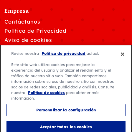
Empresa
Contáctanos
Política de Privacidad
Aviso de cookies
Personalizar la configuración de cookies
Revise nuestra
Política de privacidad
actual.
Solicitudes de privacidad de datos
Este sitio web utiliza cookies para mejorar la
Condiciones de uso
experiencia del usuario y analizar el rendimiento y el
tráfico de nuestro sitio web. También compartimos
información sobre su uso de nuestro sitio con nuestros
socios de redes sociales, publicidad y análisis. Consulte
nuestra
Política de cookies
para obtener más
información.
© 2026 General Mills. Todos los derechos reservados.
Personalizar la configuración
Ubicación:
México
Español de México
Aceptar todas las cookies