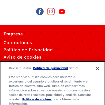
Empresa
Contáctanos
Política de Privacidad
Aviso de cookies
Personalizar la configuración de cookies
Revise nuestra
Política de privacidad
actual.
Solicitudes de privacidad de datos
Este sitio web utiliza cookies para mejorar la
Condiciones de uso
experiencia del usuario y analizar el rendimiento y el
tráfico de nuestro sitio web. También compartimos
información sobre su uso de nuestro sitio con nuestros
socios de redes sociales, publicidad y análisis. Consulte
nuestra
Política de cookies
para obtener más
información.
© 2026 General Mills. Todos los derechos reservados.