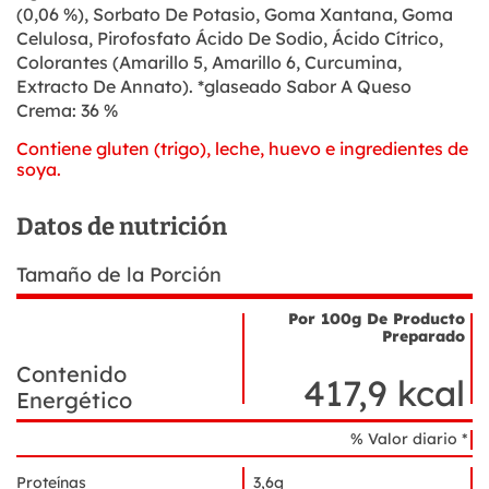
(0,06 %), Sorbato De Potasio, Goma Xantana, Goma
Celulosa, Pirofosfato Ácido De Sodio, Ácido Cítrico,
Colorantes (Amarillo 5, Amarillo 6, Curcumina,
Extracto De Annato). *glaseado Sabor A Queso
Crema: 36 %
Contiene gluten (trigo), leche, huevo e ingredientes de
soya.
Datos de nutrición
Tamaño de la Porción
Por 100g De Producto
Preparado
Nombre
Datos
Contenido
del
de
417,9 kcal
ingrediente
Energético
nutrición
% Valor diario *
Proteínas
3,6g