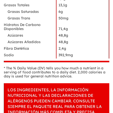
Grasas Totales
13,1g
Grasas Saturadas
6g
Grasas Trans
50mg
Hidratos De Carbono
Disponibles
71,4g
Azúcares
48,8g
Azúcares Añadidos
48,8g
Fibra Dietética
2,4g
Sodio
392,9mg
* The % Daily Value (DV) tells you how much a nutrient in a
serving of food contributes to a daily diet. 2,000 calories a
day is used for general nutrition advice.
LOS INGREDIENTES, LA INFORMACIÓN
NUTRICIONAL Y LAS DECLARACIONES DE
ALÉRGENOS PUEDEN CAMBIAR. CONSULTE
SIEMPRE EL PAQUETE REAL PARA OBTENER LA
INFORMACIÓN MÁS COMPLETA Y PRECISA.