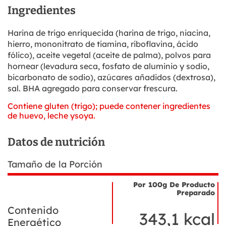
Ingredientes
Harina de trigo enriquecida (harina de trigo, niacina,
hierro, mononitrato de tiamina, riboflavina, ácido
fólico), aceite vegetal (aceite de palma), polvos para
hornear (levadura seca, fosfato de aluminio y sodio,
bicarbonato de sodio), azúcares añadidos (dextrosa),
sal. BHA agregado para conservar frescura.
Contiene gluten (trigo); puede contener ingredientes
de huevo, leche ysoya.
Datos de nutrición
Tamaño de la Porción
Por 100g De Producto
Preparado
Nombre
Datos
Contenido
del
de
343,1 kcal
ingrediente
Energético
nutrición