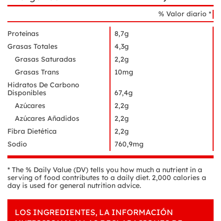
% Valor diario *
Proteínas
8,7g
Grasas Totales
4,3g
Grasas Saturadas
2,2g
Grasas Trans
10mg
Hidratos De Carbono
Disponibles
67,4g
Azúcares
2,2g
Azúcares Añadidos
2,2g
Fibra Dietética
2,2g
Sodio
760,9mg
* The % Daily Value (DV) tells you how much a nutrient in a
serving of food contributes to a daily diet. 2,000 calories a
day is used for general nutrition advice.
LOS INGREDIENTES, LA INFORMACIÓN