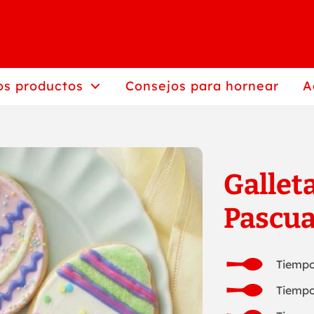
os productos
Consejos para hornear
A
Gallet
Pascua
Tiempo
Tiempo