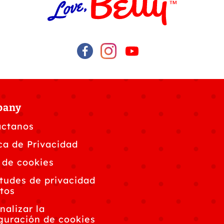
pany
áctanos
ica de Privacidad
 de cookies
itudes de privacidad
tos
nalizar la
guración de cookies