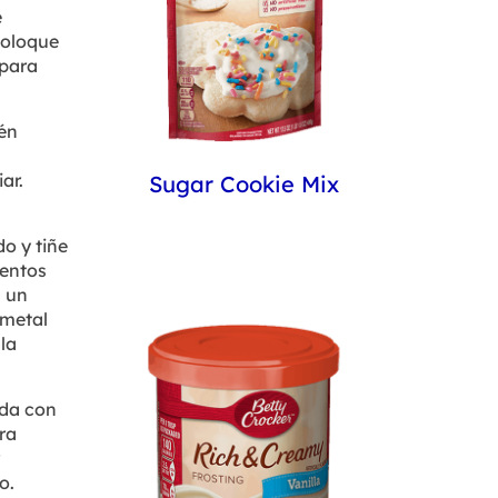
e
coloque
 para
én
ar.
Sugar Cookie Mix
o y tiñe
mentos
n un
 metal
la
ada con
ra
o.