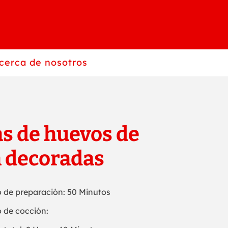
cerca de nosotros
as de huevos de
 decoradas
 de preparación: 50 Minutos
 de cocción: