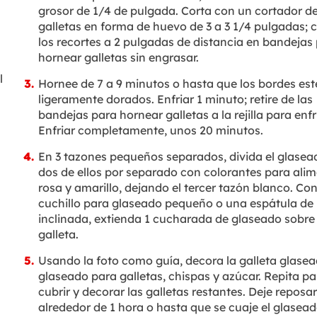
grosor de 1/4 de pulgada. Corta con un cortador d
galletas en forma de huevo de 3 a 3 1/4 pulgadas; 
los recortes a 2 pulgadas de distancia en bandejas
hornear galletas sin engrasar.
l
Hornee de 7 a 9 minutos o hasta que los bordes est
ligeramente dorados. Enfriar 1 minuto; retire de las
bandejas para hornear galletas a la rejilla para enfri
Enfriar completamente, unos 20 minutos.
En 3 tazones pequeños separados, divida el glasead
dos de ellos por separado con colorantes para ali
rosa y amarillo, dejando el tercer tazón blanco. Co
cuchillo para glaseado pequeño o una espátula de
inclinada, extienda 1 cucharada de glaseado sobre 
galleta.
Usando la foto como guía, decora la galleta glase
glaseado para galletas, chispas y azúcar. Repita pa
cubrir y decorar las galletas restantes. Deje reposar
alrededor de 1 hora o hasta que se cuaje el glasead