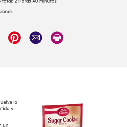
 total: 2 Horas 40 Minutos
ciones
uelve la
etida y
n un