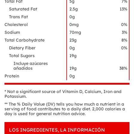
Total Fat
5g
7%
Saturated Fat
2.5g
13%
Trans Fat
0g
Cholesterol
0mg
0%
Sodium
70mg
3%
Total Carbohydrate
23g
8%
Dietary Fiber
0g
0%
Total Sugars
19g
Incluye azúcares
añadidos
19g
38%
Protein
0g
* Not a significant source of Vitamin D, Calcium, Iron and
Potassium.
** The % Daily Value (DV) tells you how much a nutrient in a
serving of food contributes to a daily diet. 2,000 calories a
day is used for general nutrition advice.
LOS INGREDIENTES, LA INFORMACIÓN