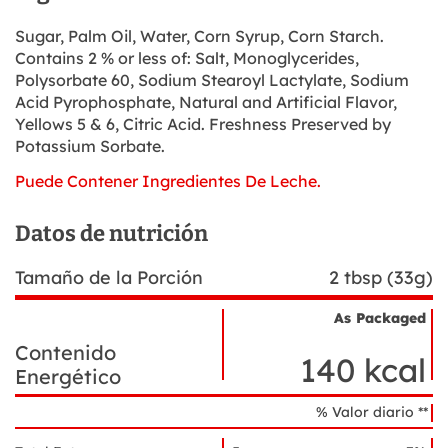
Sugar, Palm Oil, Water, Corn Syrup, Corn Starch.
Contains 2 % or less of: Salt, Monoglycerides,
Polysorbate 60, Sodium Stearoyl Lactylate, Sodium
Acid Pyrophosphate, Natural and Artificial Flavor,
Yellows 5 & 6, Citric Acid. Freshness Preserved by
Potassium Sorbate.
Puede Contener Ingredientes De Leche.
Datos de nutrición
Tamaño de la Porción
2 tbsp (33g)
As Packaged
Nombre
Datos
Contenido
del
de
140 kcal
ingrediente
Energético
nutrición
% Valor diario **