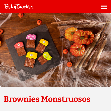
Saltar
al
Me
contenido
Brownies Monstruosos