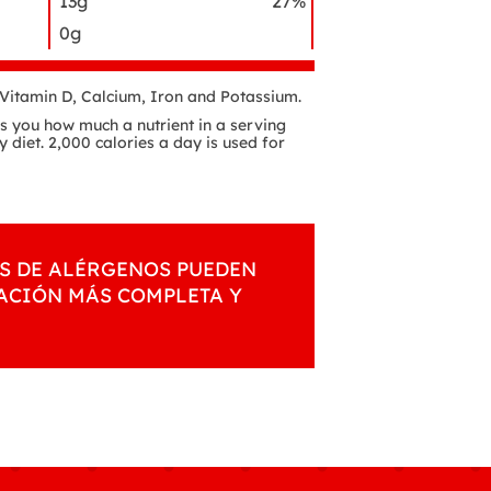
13g
27%
0g
f Vitamin D, Calcium, Iron and Potassium.
lls you how much a nutrient in a serving
y diet. 2,000 calories a day is used for
S DE ALÉRGENOS PUEDEN
MACIÓN MÁS COMPLETA Y