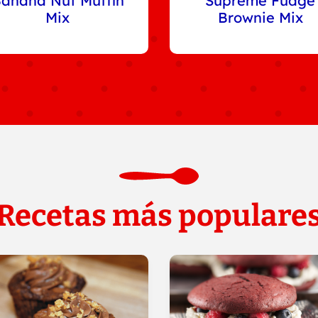
anana Nut Muffin
Supreme Fudge
Mix
Brownie Mix
Recetas más populare