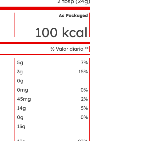
2 tbsp (24g)
As Packaged
Nombre
del
100 kcal
ingrediente
% Valor diario **
5g
7%
3g
15%
0g
0mg
0%
45mg
2%
14g
5%
0g
0%
13g