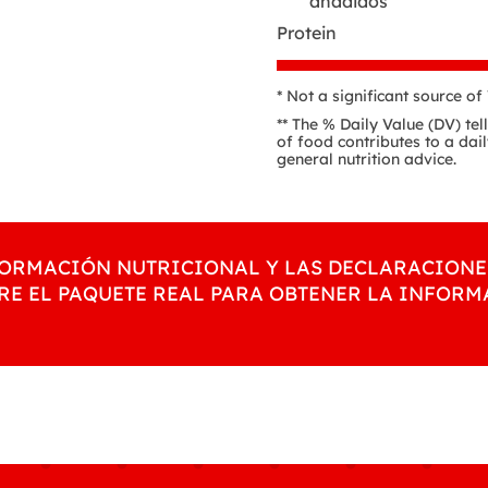
añadidos
Protein
* Not a significant source o
** The % Daily Value (DV) te
of food contributes to a dail
general nutrition advice.
NFORMACIÓN NUTRICIONAL Y LAS DECLARACIONE
RE EL PAQUETE REAL PARA OBTENER LA INFOR