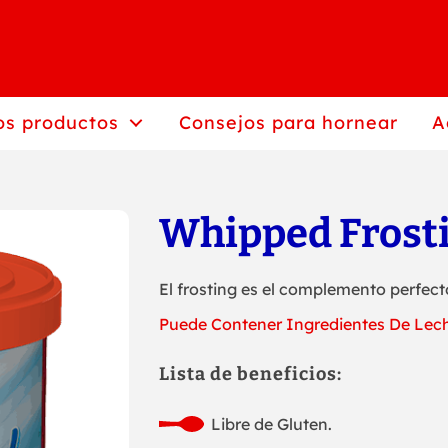
os productos
Consejos para hornear
A
Whipped Frost
El frosting es el complemento perfecto
Puede Contener Ingredientes De Lec
Lista de beneficios:
Libre de Gluten.