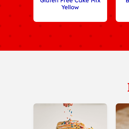
Gluten Free Cake Mix
B
Yellow