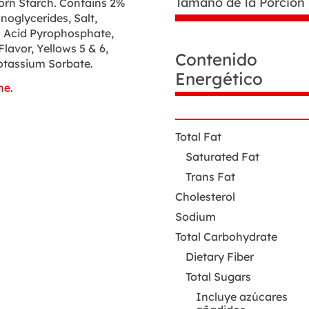
Tamaño de la Porción
Corn Starch. Contains 2%
noglycerides, Salt,
m Acid Pyrophosphate,
Flavor, Yellows 5 & 6,
Datos
Contenido
Potassium Sorbate.
de
Energético
nutrición
he.
Total Fat
Saturated Fat
Trans Fat
Cholesterol
Sodium
Total Carbohydrate
Dietary Fiber
Total Sugars
Incluye azúcares