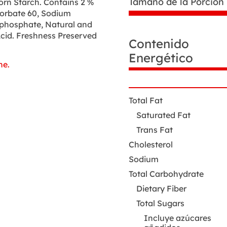
Tamaño de la Porción
orn Starch. Contains 2 %
ysorbate 60, Sodium
ophosphate, Natural and
c Acid. Freshness Preserved
Datos
Contenido
de
Energético
nutrición
he.
Total Fat
Saturated Fat
Trans Fat
Cholesterol
Sodium
Total Carbohydrate
Dietary Fiber
Total Sugars
Incluye azúcares