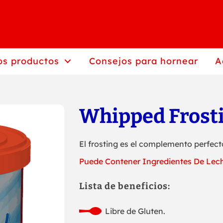
os productos
Consejos para hornear
A
Whipped Frost
El frosting es el complemento perfecto
Puede Contener Ingredientes De Lec
Lista de beneficios:
Libre de Gluten.