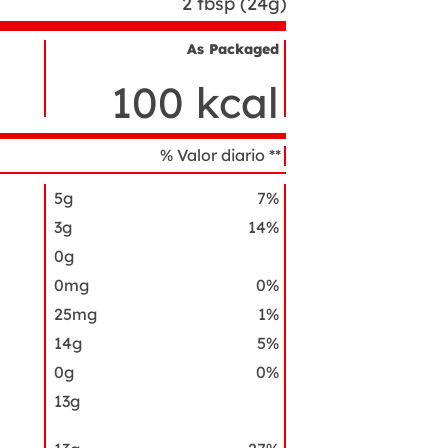
2 tbsp (24g)
As Packaged
Nombre
del
100 kcal
ingrediente
% Valor diario **
5g
7%
3g
14%
0g
0mg
0%
25mg
1%
14g
5%
0g
0%
13g