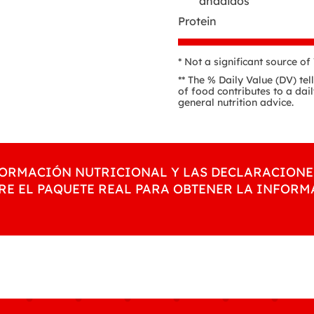
añadidos
Protein
* Not a significant source o
** The % Daily Value (DV) te
of food contributes to a dail
general nutrition advice.
NFORMACIÓN NUTRICIONAL Y LAS DECLARACIONE
RE EL PAQUETE REAL PARA OBTENER LA INFOR