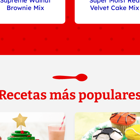
Supreme Walnut
Super Moist Red
Brownie Mix
Velvet Cake Mix
Recetas más populare