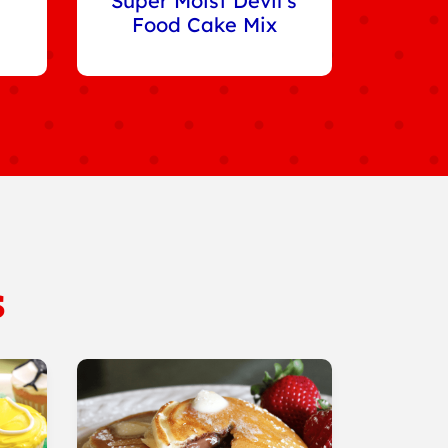
Super Moist Devil’s
Food Cake Mix
s