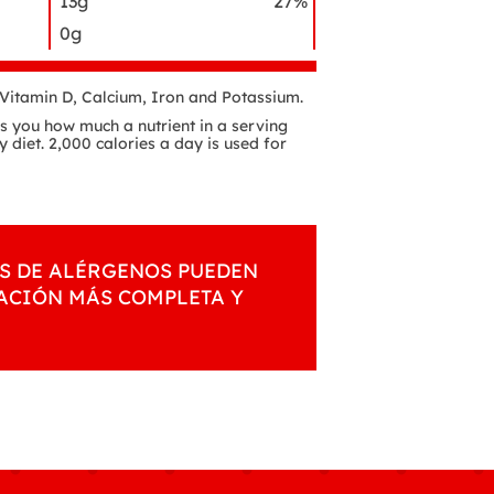
13g
27%
0g
f Vitamin D, Calcium, Iron and Potassium.
lls you how much a nutrient in a serving
y diet. 2,000 calories a day is used for
S DE ALÉRGENOS PUEDEN
MACIÓN MÁS COMPLETA Y