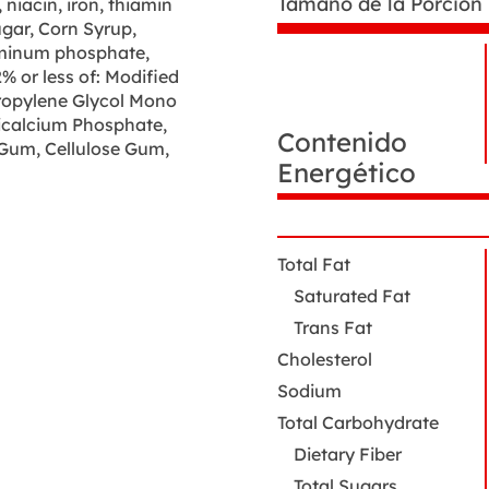
Tamaño de la Porción
niacin, iron, thiamin
ugar, Corn Syrup,
uminum phosphate,
N
 or less of: Modified
Datos
d
Propylene Glycol Mono
de
i
nutrición
Dicalcium Phosphate,
Contenido
Gum, Cellulose Gum,
Energético
Total Fat
Saturated Fat
Trans Fat
Cholesterol
Sodium
Total Carbohydrate
Dietary Fiber
Total Sugars