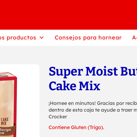
os productos
Consejos para hornear
A
Super Moist Bu
Cake Mix
¡Hornee en minutos! Gracias por reci
dentro de esta caja te ayude a traer
Crocker
Contiene Gluten (Trigo).