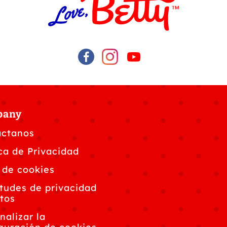
pany
áctanos
ica de Privacidad
 de cookies
itudes de privacidad
tos
nalizar la