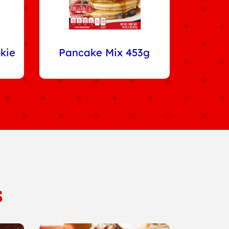
kie
Pancake Mix 453g
s