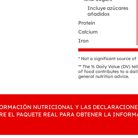
Incluye azúcares
añadidos
Protein
Calcium
Iron
* Not a significant source o
** The % Daily Value (DV) te
of food contributes to a dail
general nutrition advice.
NFORMACIÓN NUTRICIONAL Y LAS DECLARACIONE
RE EL PAQUETE REAL PARA OBTENER LA INFOR