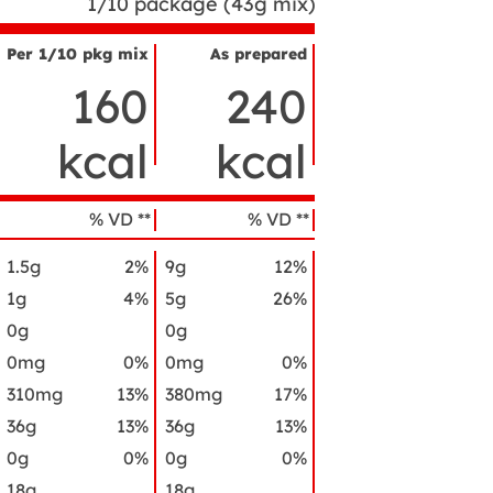
1/10 package (43g mix)
Per 1/10 pkg mix
As prepared
ombre
160
240
el
ngrediente
kcal
kcal
% VD **
% VD **
1.5g
2%
9g
12%
1g
4%
5g
26%
0g
0g
0mg
0%
0mg
0%
310mg
13%
380mg
17%
36g
13%
36g
13%
0g
0%
0g
0%
18g
18g