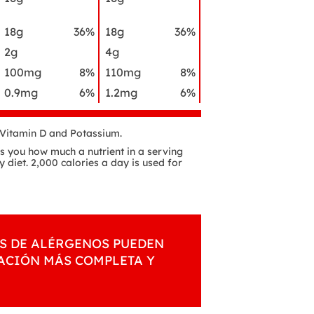
18g
36%
18g
36%
2g
4g
100mg
8%
110mg
8%
0.9mg
6%
1.2mg
6%
f Vitamin D and Potassium.
lls you how much a nutrient in a serving
y diet. 2,000 calories a day is used for
S DE ALÉRGENOS PUEDEN
MACIÓN MÁS COMPLETA Y