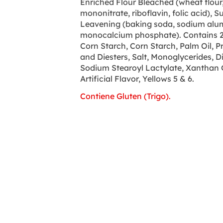
Enriched Flour Bleached (wheat flour, 
mononitrate, riboflavin, folic acid), S
Leavening (baking soda, sodium al
monocalcium phosphate). Contains 2%
Corn Starch, Corn Starch, Palm Oil, 
and Diesters, Salt, Monoglycerides, 
Sodium Stearoyl Lactylate, Xanthan 
Artificial Flavor, Yellows 5 & 6.
Contiene Gluten (Trigo).