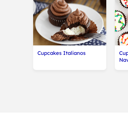
Cupcakes Italianos
Cup
Nav