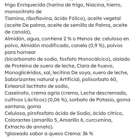
trigo Enriquecida (harina de trigo, Niacina, hierro,
mononitrato de
Tiamina, riboflavina, ácido Fólico), aceite vegetal
(aceite De palma, aceite de semilla de Palma, aceite
de canola),
Almidón, agua, contiene 2 % o Menos de: celulosa en
polvo, Almidón modificado, canela (0,9 %), polvos
para hornear
(bicarbonato de sodio, fosfato Monocálcico), aislado
de Proteína de suero de leche, Clara de huevo,
Monoglicéridos, sal, lecitina De soya, suero de leche,
Saborizantes natural y Artificial, polisorbato 60,
Estearoil lactitato de sodio,
Caseinato, crema agria (crema, Leche descremada,
cultivos Lácticos) (0,06 %), sorbato de Potasio, goma
xantana, goma
Celulosa, pirofosfato ácido de Sodio, ácido cítrico,
Colorantes (amarillo 5, Amarillo 6, curcumina,
Extracto de annato).
*glaseado sabor a queso Crema: 36 %