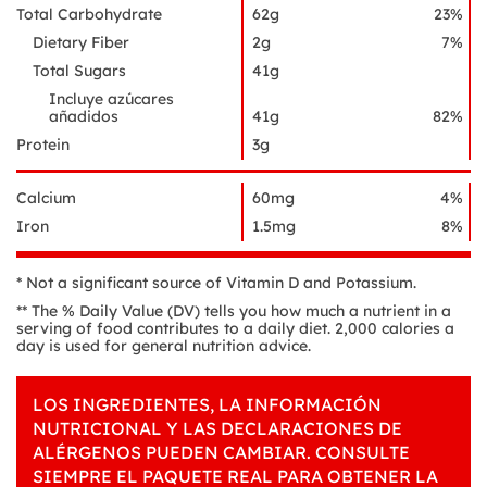
Total Carbohydrate
62g
23%
Dietary Fiber
2g
7%
Total Sugars
41g
Incluye azúcares
añadidos
41g
82%
Protein
3g
Calcium
60mg
4%
Iron
1.5mg
8%
* Not a significant source of Vitamin D and Potassium.
** The % Daily Value (DV) tells you how much a nutrient in a
serving of food contributes to a daily diet. 2,000 calories a
day is used for general nutrition advice.
LOS INGREDIENTES, LA INFORMACIÓN
NUTRICIONAL Y LAS DECLARACIONES DE
ALÉRGENOS PUEDEN CAMBIAR. CONSULTE
SIEMPRE EL PAQUETE REAL PARA OBTENER LA