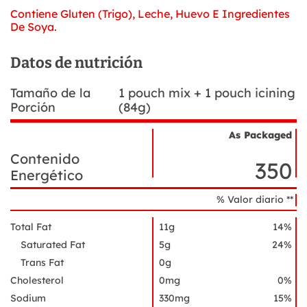
Contiene Gluten (Trigo), Leche, Huevo E Ingredientes
De Soya.
Datos de nutrición
Tamaño de la
1 pouch mix + 1 pouch icining
Porción
(84g)
As Packaged
Nombre
Datos
Contenido
del
de
350
ingrediente
Energético
nutrición
% Valor diario **
Total Fat
11g
14%
Saturated Fat
5g
24%
Trans Fat
0g
Cholesterol
0mg
0%
Sodium
330mg
15%