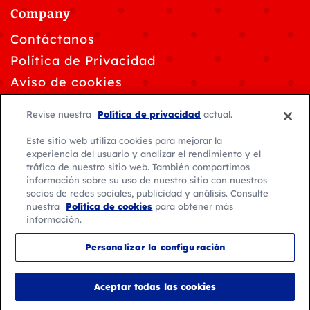
Company
Contáctanos
Política de Privacidad
Aviso de cookies
Solicitudes de privacidad de datos
Revise nuestra
Política de privacidad
actual.
Personalizar la configuración de cookies
Este sitio web utiliza cookies para mejorar la
Condiciones de Uso
experiencia del usuario y analizar el rendimiento y el
tráfico de nuestro sitio web. También compartimos
información sobre su uso de nuestro sitio con nuestros
socios de redes sociales, publicidad y análisis. Consulte
nuestra
Política de cookies
para obtener más
información.
© 2026 General Mills. Todos los derechos reservados.
Personalizar la configuración
Ubicación:
América Latina
Español
Aceptar todas las cookies