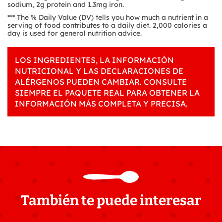
sodium, 2g protein and 1.3mg iron.
*** The % Daily Value (DV) tells you how much a nutrient in a
serving of food contributes to a daily diet. 2,000 calories a
day is used for general nutrition advice.
LOS INGREDIENTES, LA INFORMACIÓN
NUTRICIONAL Y LAS DECLARACIONES DE
ALÉRGENOS PUEDEN CAMBIAR. CONSULTE
SIEMPRE EL PAQUETE REAL PARA OBTENER LA
INFORMACIÓN MÁS COMPLETA Y PRECISA.
También te puede interesar