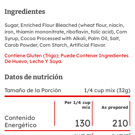
Ingredientes
Sugar, Enriched Flour Bleached (wheat flour, niacin,
iron, thiamin mononitrate, riboflavin, folic acid), Corn
Syrup, Cocoa Processed with Alkali, Palm Oil, Salt,
Carob Powder, Corn Starch, Artificial Flavor.
Contiene Gluten (Trigo); Puede Contener Ingredientes
De Huevo, Leche Y Soya.
Datos de nutrición
Tamaño de la Porción
1/4 cup mix (32g)
Per 1/4 cup
mix
As prepared
Nombre
Datos
Contenido
del
de
130
210
ingrediente
Energético
nutrición