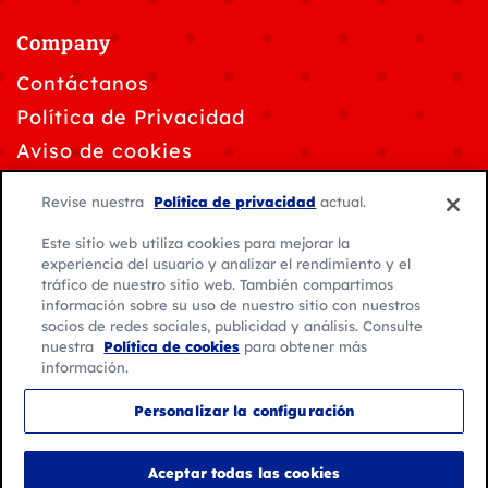
Company
Contáctanos
Política de Privacidad
Aviso de cookies
Solicitudes de privacidad de datos
Revise nuestra
Política de privacidad
actual.
Personalizar la configuración de cookies
Este sitio web utiliza cookies para mejorar la
Condiciones de Uso
experiencia del usuario y analizar el rendimiento y el
tráfico de nuestro sitio web. También compartimos
información sobre su uso de nuestro sitio con nuestros
socios de redes sociales, publicidad y análisis. Consulte
nuestra
Política de cookies
para obtener más
información.
© 2026 General Mills. Todos los derechos reservados.
Personalizar la configuración
Ubicación:
América Latina
Español
Aceptar todas las cookies