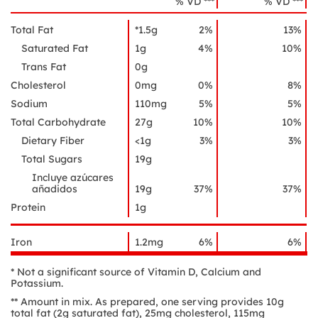
% VD ***
% VD ***
Total Fat
*1.5g
2%
13%
Saturated Fat
1g
4%
10%
Trans Fat
0g
Cholesterol
0mg
0%
8%
Sodium
110mg
5%
5%
Total Carbohydrate
27g
10%
10%
Dietary Fiber
<1g
3%
3%
Total Sugars
19g
Incluye azúcares
añadidos
19g
37%
37%
Protein
1g
Iron
1.2mg
6%
6%
* Not a significant source of Vitamin D, Calcium and
Potassium.
** Amount in mix. As prepared, one serving provides 10g
total fat (2g saturated fat), 25mg cholesterol, 115mg