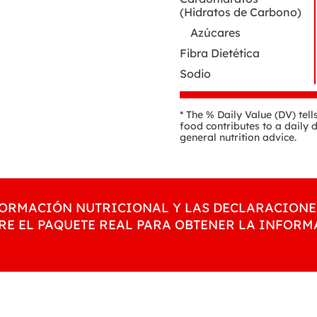
(Hidratos de Carbono)
Azúcares
Fibra Dietética
Sodio
* The % Daily Value (DV) tel
food contributes to a daily d
general nutrition advice.
NFORMACIÓN NUTRICIONAL Y LAS DECLARACIONE
RE EL PAQUETE REAL PARA OBTENER LA INFOR