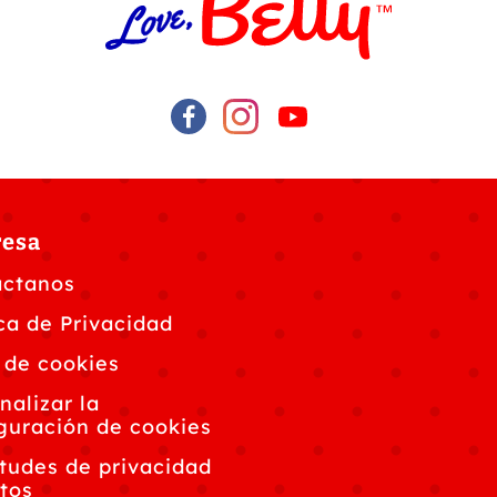
esa
áctanos
ica de Privacidad
 de cookies
nalizar la
guración de cookies
itudes de privacidad
tos