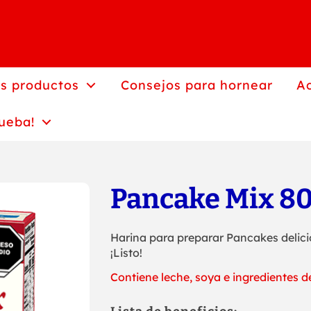
s productos
Consejos para hornear
Ac
rueba!
Pancake Mix 8
Harina para preparar Pancakes delici
¡Listo!
Contiene leche, soya e ingredientes de