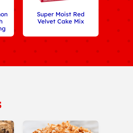
mon
Super Moist Red
h
Velvet Cake Mix
ng
s