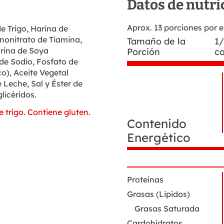
Datos de nutri
Aprox. 13 porciones por
e Trigo, Harina de
nonitrato de Tiamina,
Tamaño de la
1/
arina de Soya
Porción
c
de Sodio, Fosfato de
o), Aceite Vegetal
 Leche, Sal y Éster de
N
licéridos.
Datos
d
de
i
 trigo. Contiene gluten.
nutrición
Contenido
Energético
Proteínas
Grasas (Lipidos)
Grasas Saturada
Cardohidratos