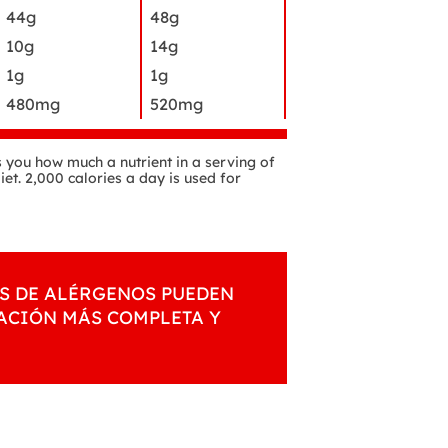
44g
48g
10g
14g
1g
1g
480mg
520mg
ls you how much a nutrient in a serving of
iet. 2,000 calories a day is used for
S DE ALÉRGENOS PUEDEN
MACIÓN MÁS COMPLETA Y