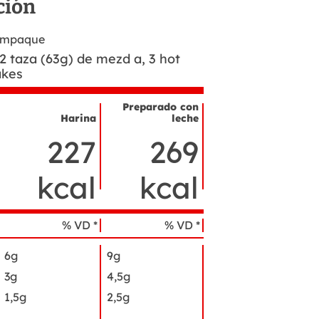
ción
 empaque
2 taza (63g) de mezd a, 3 hot
akes
Preparado con
Harina
leche
ombre
227
269
el
ngrediente
kcal
kcal
% VD *
% VD *
6g
9g
3g
4,5g
1,5g
2,5g