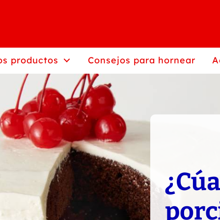
os productos
Consejos para hornear
A
¿Cúa
porc