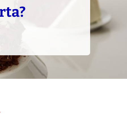
orta?
?