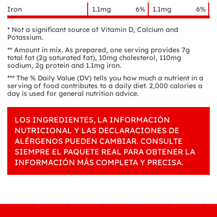
Iron
1.1mg
6%
1.1mg
6%
* Not a significant source of Vitamin D, Calcium and
Potassium.
** Amount in mix. As prepared, one serving provides 7g
total fat (2g saturated fat), 10mg cholesterol, 110mg
sodium, 2g protein and 1.1mg iron.
*** The % Daily Value (DV) tells you how much a nutrient in a
serving of food contributes to a daily diet. 2,000 calories a
day is used for general nutrition advice.
LOS INGREDIENTES, LA INFORMACIÓN
NUTRICIONAL Y LAS DECLARACIONES DE
ALÉRGENOS PUEDEN CAMBIAR. CONSULTE
SIEMPRE EL PAQUETE REAL PARA OBTENER LA
INFORMACIÓN MÁS COMPLETA Y PRECISA.