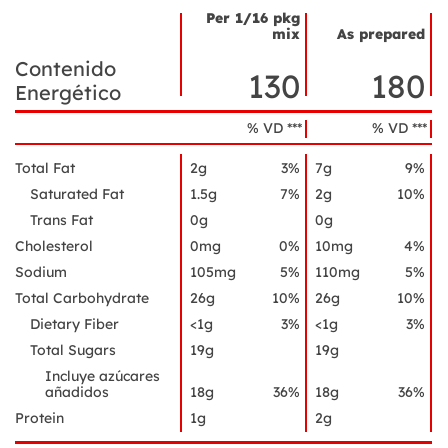
Per 1/16 pkg
mix
As prepared
Nombre
Datos
Contenido
del
de
130
180
ingrediente
Energético
nutrición
% VD ***
% VD ***
Total Fat
2g
3%
7g
9%
Saturated Fat
1.5g
7%
2g
10%
Trans Fat
0g
0g
Cholesterol
0mg
0%
10mg
4%
Sodium
105mg
5%
110mg
5%
Total Carbohydrate
26g
10%
26g
10%
Dietary Fiber
<1g
3%
<1g
3%
Total Sugars
19g
19g
Incluye azúcares
añadidos
18g
36%
18g
36%
Protein
1g
2g