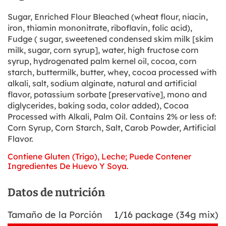
Sugar, Enriched Flour Bleached (wheat flour, niacin,
iron, thiamin mononitrate, riboflavin, folic acid),
Fudge ( sugar, sweetened condensed skim milk [skim
milk, sugar, corn syrup], water, high fructose corn
syrup, hydrogenated palm kernel oil, cocoa, corn
starch, buttermilk, butter, whey, cocoa processed with
alkali, salt, sodium alginate, natural and artificial
flavor, potassium sorbate [preservative], mono and
diglycerides, baking soda, color added), Cocoa
Processed with Alkali, Palm Oil. Contains 2% or less of:
Corn Syrup, Corn Starch, Salt, Carob Powder, Artificial
Flavor.
Contiene Gluten (Trigo), Leche; Puede Contener
Ingredientes De Huevo Y Soya.
Datos de nutrición
Tamaño de la Porción
1/16 package (34g mix)