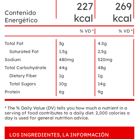
Datos
del
227
269
de
ingrediente
nutrición
Contenido
kcal
kcal
Energético
% VD *
% VD *
Total Fat
3g
4.5g
Saturated Fat
1.5g
2.5g
Sodium
480mg
520mg
Total Carbohydrate
44g
48g
Dietary Fiber
1g
1g
Total Sugars
10g
14g
Protein
6g
9g
* The % Daily Value (DV) tells you how much a nutrient in a
serving of food contributes to a daily diet. 2,000 calories a
day is used for general nutrition advice.
LOS INGREDIENTES, LA INFORMACIÓN