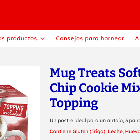
os productos
Consejos para hornear
A
Mug Treats Sof
Chip Cookie Mi
Topping
Un postre ideal para un antojo, 3 pan
Contiene Gluten (Trigo), Leche, Huev