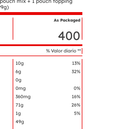
 pouch mix + 1 pouch topping
99g)
As Packaged
Nombre
del
400
ingrediente
% Valor diario **
10g
13%
6g
32%
0g
0mg
0%
360mg
16%
71g
26%
1g
5%
49g