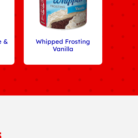
e &
Whipped Frosting
Vanilla
s