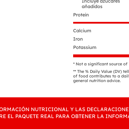
Incluye azúcares
añadidos
Protein
Calcium
Iron
Potassium
* Not a significant source of
** The % Daily Value (DV) te
of food contributes to a dail
general nutrition advice.
NFORMACIÓN NUTRICIONAL Y LAS DECLARACIONE
RE EL PAQUETE REAL PARA OBTENER LA INFOR