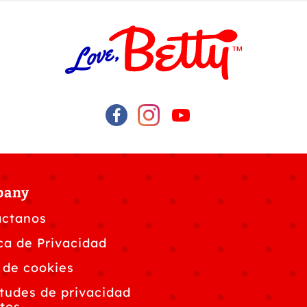
pany
áctanos
ica de Privacidad
 de cookies
itudes de privacidad
tos