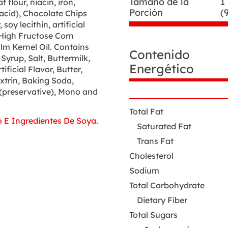
Tamaño de la
1
flour, niacin, iron,
Porción
(
 acid), Chocolate Chips
soy lecithin, artificial
, High Fructose Corn
m Kernel Oil. Contains
Datos
Contenido
Syrup, Salt, Buttermilk,
de
Energético
nutrición
ficial Flavor, Butter,
xtrin, Baking Soda,
(preservative), Mono and
Total Fat
o E Ingredientes De Soya.
Saturated Fat
Trans Fat
Cholesterol
Sodium
Total Carbohydrate
Dietary Fiber
Total Sugars