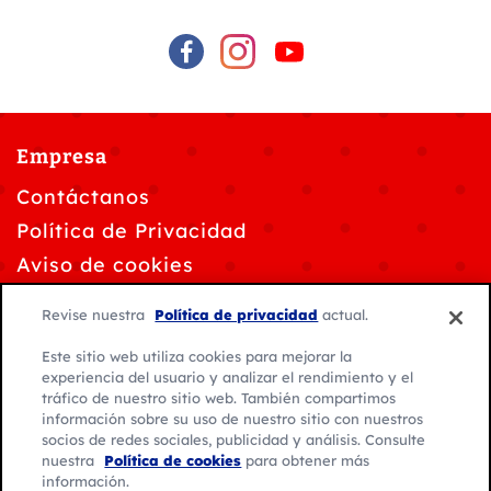
Empresa
Contáctanos
Política de Privacidad
Aviso de cookies
Personalizar la configuración de cookies
Revise nuestra
Política de privacidad
actual.
Solicitudes de privacidad de datos
Este sitio web utiliza cookies para mejorar la
Condiciones de uso
experiencia del usuario y analizar el rendimiento y el
tráfico de nuestro sitio web. También compartimos
información sobre su uso de nuestro sitio con nuestros
socios de redes sociales, publicidad y análisis. Consulte
nuestra
Política de cookies
para obtener más
información.
© 2026 General Mills. Todos los derechos reservados.