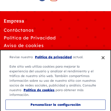
Empresa
Contáctanos
Política de Privacidad
Aviso de cookies
Personalizar la configuración de cookies
Revise nuestra
Política de privacidad
actual.
Solicitudes de privacidad de datos
Este sitio web utiliza cookies para mejorar la
Condiciones de uso
experiencia del usuario y analizar el rendimiento y el
tráfico de nuestro sitio web. También compartimos
información sobre su uso de nuestro sitio con nuestros
socios de redes sociales, publicidad y análisis. Consulte
nuestra
Política de cookies
para obtener más
información.
© 2026 General Mills. Todos los derechos reservados.
Personalizar la configuración
Ubicación: