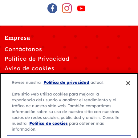
Empresa
Contáctanos
Política de Privacidad
Aviso de cookies
Personalizar la configuración de cookies
Revise nuestra
Política de privacidad
actual.
Solicitudes de privacidad de datos
Este sitio web utiliza cookies para mejorar la
Condiciones de uso
experiencia del usuario y analizar el rendimiento y el
tráfico de nuestro sitio web. También compartimos
información sobre su uso de nuestro sitio con nuestros
socios de redes sociales, publicidad y análisis. Consulte
nuestra
Política de cookies
para obtener más
información.
© 2026 General Mills. Todos los derechos reservados.